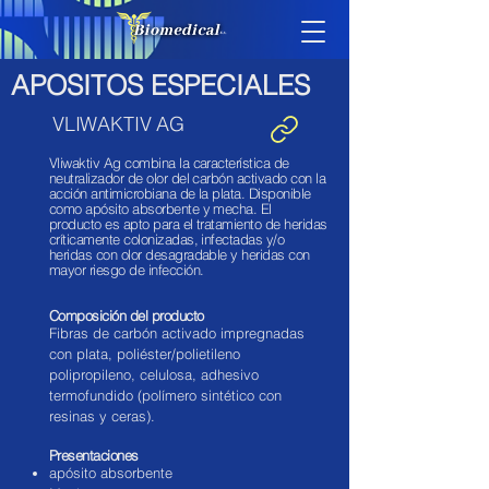
APOSITOS ESPECIALES
VLIWAKTIV AG
Vliwaktiv Ag combina la característica de
neutralizador de olor del carbón activado con la
acción antimicrobiana de la plata. Disponible
como apósito absorbente y mecha. El
producto es apto para el tratamiento de heridas
críticamente colonizadas, infectadas y/o
heridas con olor desagradable y heridas con
mayor riesgo de infección.
Composición del producto
Fibras de carbón activado impregnadas
con plata, poliéster/polietileno
polipropileno, celulosa, adhesivo
termofundido (polímero sintético con
resinas y ceras).
Presentaciones
apósito absorbente