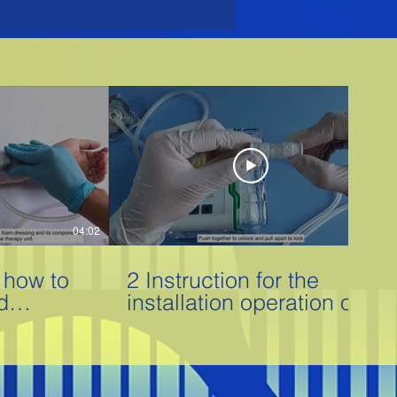
04:02
03:06
n how to
2 Instruction for the
d
installation operation of
the CNP P3 system.mp4