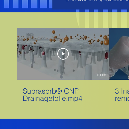
01:03
Suprasorb® CNP
3 In
Drainagefolie.mp4
remo
of t
devi