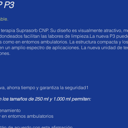
 P3
able.
 terapia Suprasorb CNP. Su diseño es visualmente atractivo, m
edondeados facilitan las labores de limpieza.La nueva P3 puede
es como en entornos ambulatorios. La estructura compacta y l
n un amplio espectro de aplicaciones. La nueva unidad de te
ones.
iva, ahorra tiempo y garantiza la seguridad1
 los tamaños de 250 ml y 1.000 ml permiten:
cenamiento
y en entornos ambulatorios
stán de acuerdo con esta afirmación.