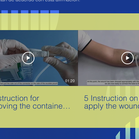
01:20
struction for
5 Instruction o
ving the container
apply the woun
he CNP P3 while the
foam.mp4
ce is running..mp4